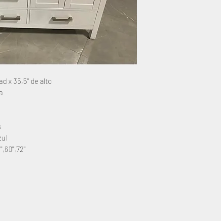
ad x 35,5'' de alto
za
s
zul
,60'',72''